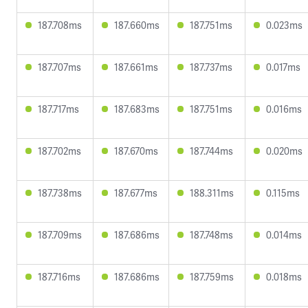
187.708ms
187.660ms
187.751ms
0.023ms
187.707ms
187.661ms
187.737ms
0.017ms
187.717ms
187.683ms
187.751ms
0.016ms
187.702ms
187.670ms
187.744ms
0.020ms
187.738ms
187.677ms
188.311ms
0.115ms
187.709ms
187.686ms
187.748ms
0.014ms
187.716ms
187.686ms
187.759ms
0.018ms