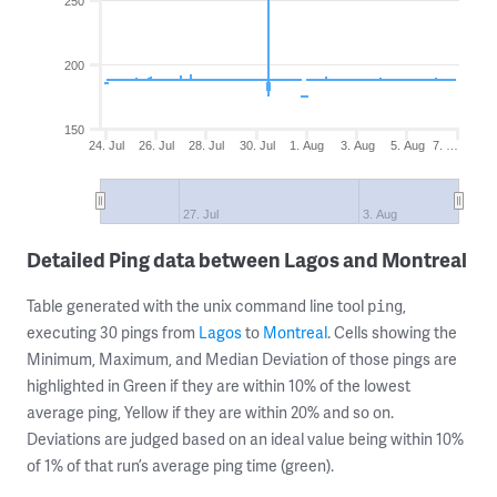
250
200
150
24. Jul
26. Jul
28. Jul
30. Jul
1. Aug
3. Aug
5. Aug
7. …
27. Jul
3. Aug
Detailed Ping data between Lagos and Montreal
Table generated with the unix command line tool
,
ping
executing 30 pings from
Lagos
to
Montreal
. Cells showing the
Minimum, Maximum, and Median Deviation of those pings are
highlighted in Green if they are within 10% of the lowest
average ping, Yellow if they are within 20% and so on.
Deviations are judged based on an ideal value being within 10%
of 1% of that run’s average ping time (green).