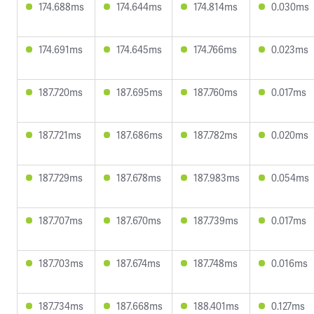
174.688ms
174.644ms
174.814ms
0.030ms
174.691ms
174.645ms
174.766ms
0.023ms
187.720ms
187.695ms
187.760ms
0.017ms
187.721ms
187.686ms
187.782ms
0.020ms
187.729ms
187.678ms
187.983ms
0.054ms
187.707ms
187.670ms
187.739ms
0.017ms
187.703ms
187.674ms
187.748ms
0.016ms
187.734ms
187.668ms
188.401ms
0.127ms