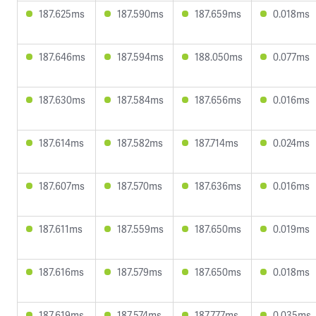
187.625ms
187.590ms
187.659ms
0.018ms
187.646ms
187.594ms
188.050ms
0.077ms
187.630ms
187.584ms
187.656ms
0.016ms
187.614ms
187.582ms
187.714ms
0.024ms
187.607ms
187.570ms
187.636ms
0.016ms
187.611ms
187.559ms
187.650ms
0.019ms
187.616ms
187.579ms
187.650ms
0.018ms
187.619ms
187.574ms
187.777ms
0.035ms