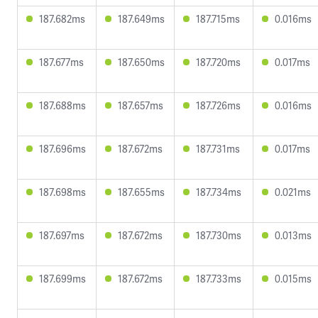
187.682ms
187.649ms
187.715ms
0.016ms
187.677ms
187.650ms
187.720ms
0.017ms
187.688ms
187.657ms
187.726ms
0.016ms
187.696ms
187.672ms
187.731ms
0.017ms
187.698ms
187.655ms
187.734ms
0.021ms
187.697ms
187.672ms
187.730ms
0.013ms
187.699ms
187.672ms
187.733ms
0.015ms