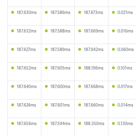
187.630ms
187.586ms
187.673ms
0.021ms
187.632ms
187.588ms
187.669ms
0.016ms
187.627ms
187.589ms
187.942ms
0.060ms
187.652ms
187.605ms
188.196ms
0.101ms
187.640ms
187.600ms
187.668ms
0.017ms
187.624ms
187.601ms
187.660ms
0.014ms
187.656ms
187.594ms
188.350ms
0.130ms