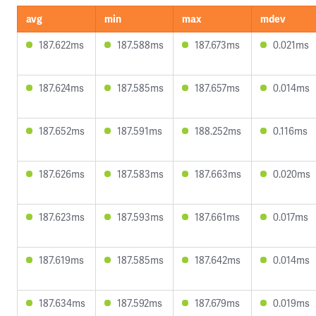
avg
min
max
mdev
187.622ms
187.588ms
187.673ms
0.021ms
187.624ms
187.585ms
187.657ms
0.014ms
187.652ms
187.591ms
188.252ms
0.116ms
187.626ms
187.583ms
187.663ms
0.020ms
187.623ms
187.593ms
187.661ms
0.017ms
187.619ms
187.585ms
187.642ms
0.014ms
187.634ms
187.592ms
187.679ms
0.019ms